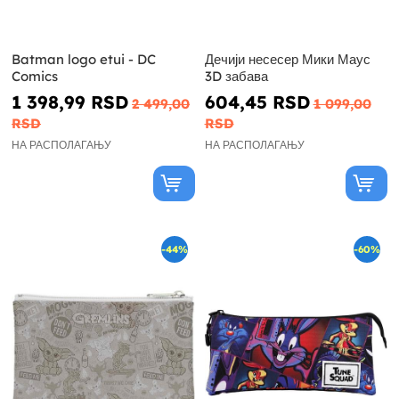
Batman logo etui - DC
Дечији несесер Мики Маус
Comics
3D забава
1 398,99 RSD
604,45 RSD
2 499,00
1 099,00
RSD
RSD
НА РАСПОЛАГАЊУ
НА РАСПОЛАГАЊУ
-44%
-60%