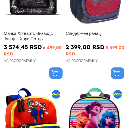
Мачка Хогвартс Визардс
Спидермен ранац
Јунајт - Хари Потер
3 574,45 RSD
2 399,00 RSD
6 499,00
5 499,00
RSD
RSD
НА РАСПОЛАГАЊУ
НА РАСПОЛАГАЊУ
-56%
-53%