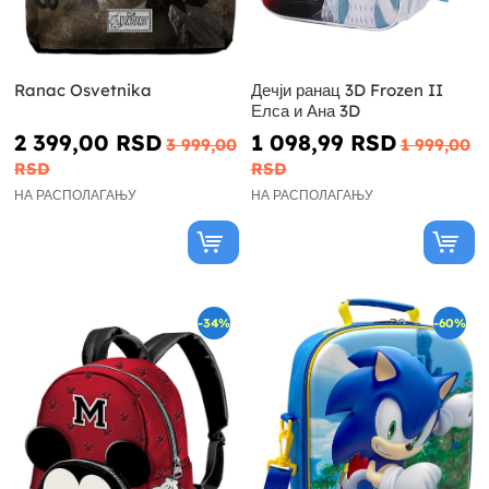
Ranac Osvetnika
Дечји ранац 3D Frozen II
Елса и Ана 3D
2 399,00 RSD
1 098,99 RSD
3 999,00
1 999,00
RSD
RSD
НА РАСПОЛАГАЊУ
НА РАСПОЛАГАЊУ
-34%
-60%