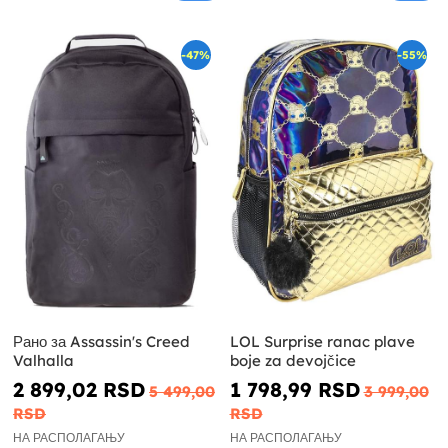
-47%
-55%
Рано за Assassin's Creed
LOL Surprise ranac plave
Valhalla
boje za devojčice
2 899,02 RSD
1 798,99 RSD
5 499,00
3 999,00
RSD
RSD
НА РАСПОЛАГАЊУ
НА РАСПОЛАГАЊУ