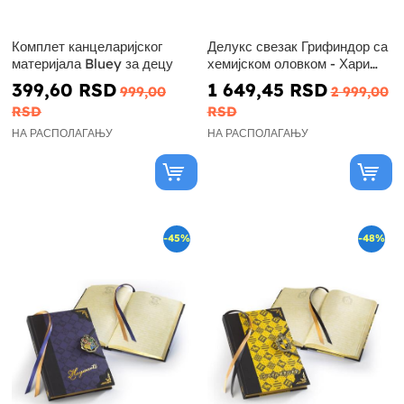
Комплет канцеларијског
Делукс свезак Грифиндор са
материјала Bluey за децу
хемијском оловком - Хари
Потер
399,60 RSD
1 649,45 RSD
999,00
2 999,00
RSD
RSD
НА РАСПОЛАГАЊУ
НА РАСПОЛАГАЊУ
-45%
-48%