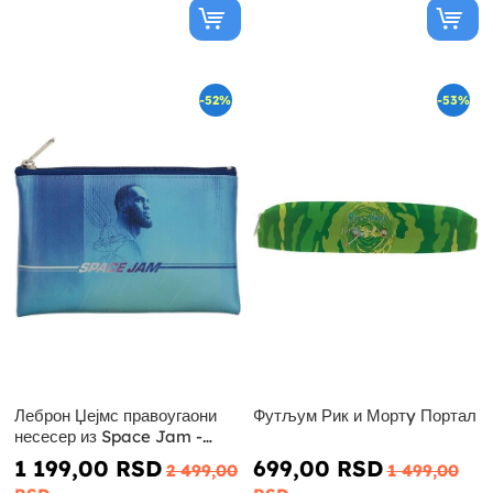
-52%
-53%
Леброн Џејмс правоугаони
Футљум Рик и Мортy Портал
несесер из Space Jam -
Луни Тунс
1 199,00 RSD
699,00 RSD
2 499,00
1 499,00