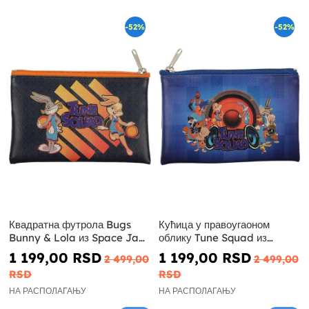
-52%
-52%
Квадратна футрола Bugs
Кућица у правоугаоном
Bunny & Lola из Space Jam
облику Tune Squad из
- Looney Tunes
Space Jam - Looney Tunes
1 199,00 RSD
1 199,00 RSD
2 499,00
2 499,00
RSD
RSD
НА РАСПОЛАГАЊУ
НА РАСПОЛАГАЊУ