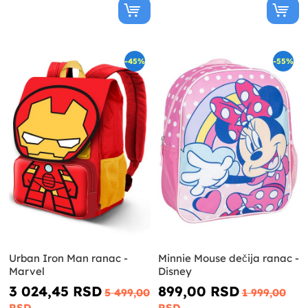
-45%
-55%
Urban Iron Man ranac -
Minnie Mouse dečija ranac -
Marvel
Disney
3 024,45 RSD
899,00 RSD
5 499,00
1 999,00
RSD
RSD