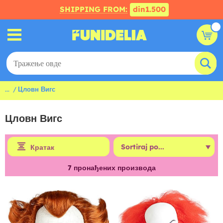
SHIPPING FROM:
din1.500
...
Цловн Вигс
Цловн Вигс
Кратак
7
пронађених производа