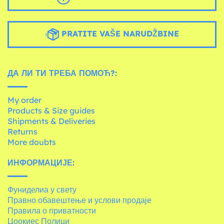
PRATITE VAŠE NARUDŽBINE
ДА ЛИ ТИ ТРЕБА ПОМОЋ?:
My order
Products & Size guides
Shipments & Deliveries
Returns
More doubts
ИНФОРМАЦИЈЕ:
Фуниделиа у свету
Правно обавештење и услови продаје
Правила о приватности
Цоокиес Полици