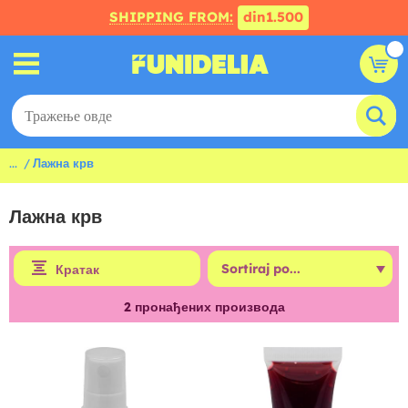
SHIPPING FROM:
din1.500
...
Лажна крв
Лажна крв
Кратак
2
пронађених производа