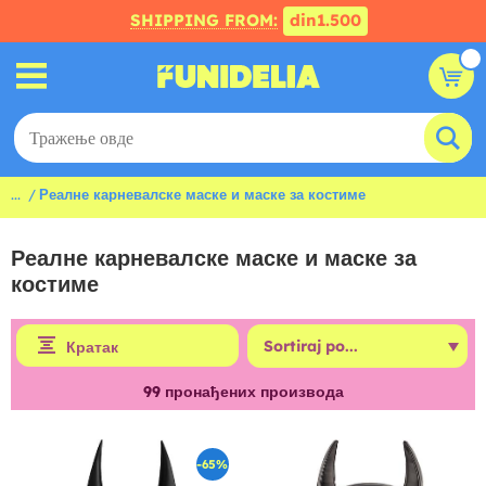
SHIPPING FROM:
din1.500
...
Реалне карневалске маске и маске за костиме
Реалне карневалске маске и маске за
костиме
Кратак
99
пронађених производа
-65%