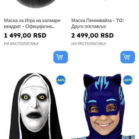
Маска за Игра на калмари
Маска Пеннивайза - TO:
квадрат - Официјална
Друго поглавље
Нетфликс
1 499,00 RSD
2 499,00 RSD
НА РАСПОЛАГАЊУ
НА РАСПОЛАГАЊУ
-64%
-60%