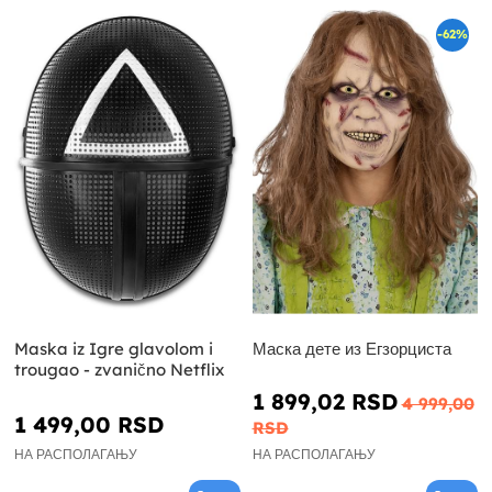
-62%
Maska iz Igre glavolom i
Маска дете из Егзорциста
trougao - zvanično Netflix
1 899,02 RSD
4 999,00
1 499,00 RSD
RSD
НА РАСПОЛАГАЊУ
НА РАСПОЛАГАЊУ