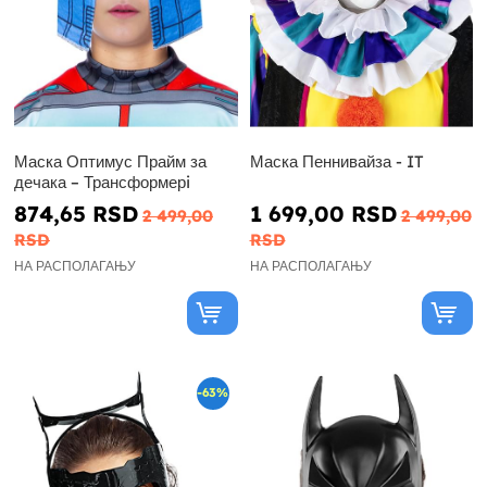
Маска Оптимус Прайм за
Маска Пеннивайза - IT
дечака – Трансформерi
874,65 RSD
1 699,00 RSD
2 499,00
2 499,00
RSD
RSD
НА РАСПОЛАГАЊУ
НА РАСПОЛАГАЊУ
-63%