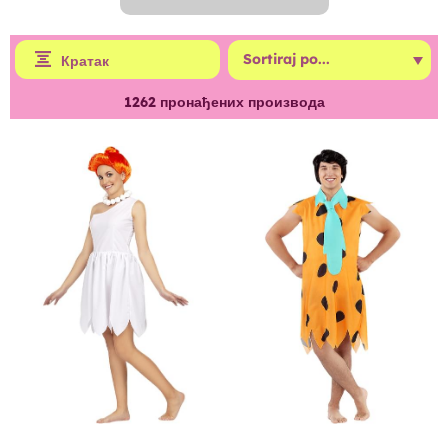
Кратак
1262
пронађених производа