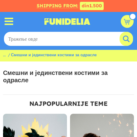
SHIPPING FROM:
din1.500
...
Смешни и јединствени костими за одрасле
Смешни и јединствени костими за
одрасле
NAJPOPULARNIJE TEME