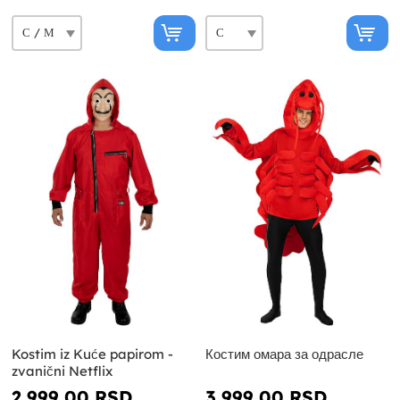
Kostim iz Kuće papirom -
Костим омара за одрасле
zvanični Netflix
2 999,00 RSD
3 999,00 RSD