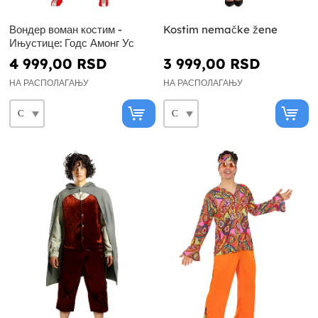
Вондер воман костим -
Kostim nemačke žene
Ињустице: Годс Амонг Ус
4 999,00 RSD
3 999,00 RSD
НА РАСПОЛАГАЊУ
НА РАСПОЛАГАЊУ