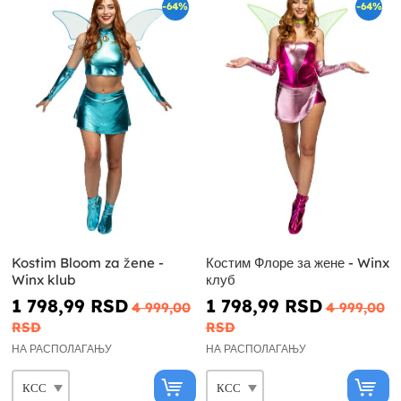
-64%
-64%
Kostim Bloom za žene -
Костим Флоре за жене - Winx
Winx klub
клуб
1 798,99 RSD
1 798,99 RSD
4 999,00
4 999,00
RSD
RSD
НА РАСПОЛАГАЊУ
НА РАСПОЛАГАЊУ