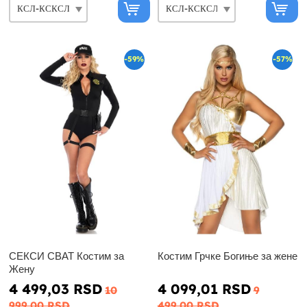
-59%
-57%
СЕКСИ СВАТ Костим за
Костим Грчке Богиње за жене
Жену
4 499,03 RSD
4 099,01 RSD
10
9
999,00 RSD
499,00 RSD