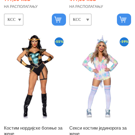
НА РАСПОЛАГАЊУ
НА РАСПОЛАГАЊУ
-55%
-59%
Костим нордијске богиње за
Секси костим јединорога за
жене
жене