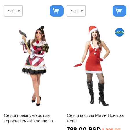
-60%
Секси премиум костим
Секси костим Маме Ноел за
терористичког кловна за
жене
жене
799,00 RSD
1 999,00