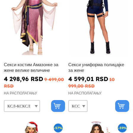
Секси костим Амазонке за
Секси униформа полицајке
жене велике величине
за жене
4 298,96 RSD
4 599,01 RSD
9 499,00
10
RSD
999,00 RSD
НА РАСПОЛАГАЊУ
НА РАСПОЛАГАЊУ
-57%
-59%