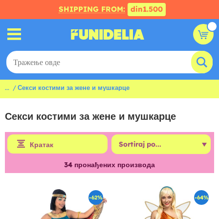
SHIPPING FROM:
din1.500
...
Секси костими за жене и мушкарце
Секси костими за жене и мушкарце
Кратак
34
пронађених производа
-62%
-64%