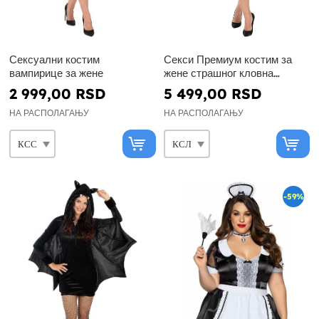
Сексуални костим
Секси Премиум костим за
вампирице за жене
жене страшног кловна
великог размера
2 999,00 RSD
5 499,00 RSD
НА РАСПОЛАГАЊУ
НА РАСПОЛАГАЊУ
-59%