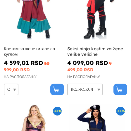
Костим за жене гитаре са
Seksi ninja kostim za žene
куглом
velike veličine
4 599,01 RSD
4 099,00 RSD
10
9
999,00 RSD
499,00 RSD
НА РАСПОЛАГАЊУ
НА РАСПОЛАГАЊУ
-55%
-58%