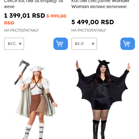
Секси костим за елфицу за
Костим сексуалне Wonder
жене
Woman велике величине
1 399,01 RSD
3 999,00
5 499,00 RSD
RSD
НА РАСПОЛАГАЊУ
НА РАСПОЛАГАЊУ