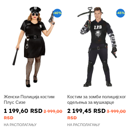
-60%
-45%
Женски Полиција костим
Костим за зомби полицијског
Плус Сизе
одељења за мушкарце
1 199,60 RSD
2 199,45 RSD
2 999,00
3 999,00
RSD
RSD
НА РАСПОЛАГАЊУ
НА РАСПОЛАГАЊУ