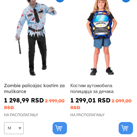
Zombie policajac kostim za
Костим аутомобила
muškarce
полицајца за дечака
1 298,99 RSD
1 299,01 RSD
2 999,00
2 099,00
RSD
RSD
НА РАСПОЛАГАЊУ
НА РАСПОЛАГАЊУ