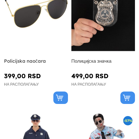
Policijska naočara
Полицијска значка
399,00 RSD
499,00 RSD
НА РАСПОЛАГАЊУ
НА РАСПОЛАГАЊУ
-57%