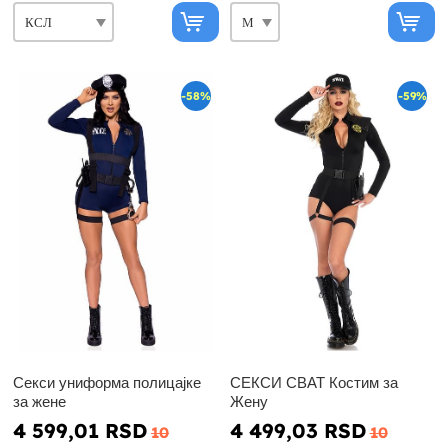
-58%
-59%
Секси униформа полицајке
СЕКСИ СВАТ Костим за
за жене
Жену
4 599,01 RSD
4 499,03 RSD
10
10