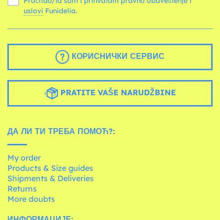
Pročitao/la sam i prihvatam pravno obaveštenje i
uslovi
Funidelia.
КОРИСНИЧКИ СЕРВИС
PRATITE VAŠE NARUDŽBINE
ДА ЛИ ТИ ТРЕБА ПОМОЋ?:
My order
Products & Size guides
Shipments & Deliveries
Returns
More doubts
ИНФОРМАЦИЈЕ: