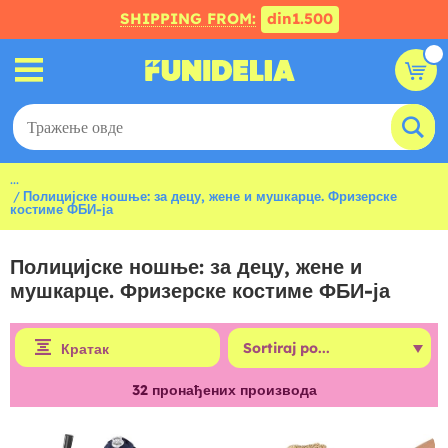
SHIPPING FROM:
din1.500
...
Полицијске ношње: за децу, жене и мушкарце. Фризерске
костиме ФБИ-ја
Полицијске ношње: за децу, жене и
мушкарце. Фризерске костиме ФБИ-ја
Кратак
32
пронађених производа