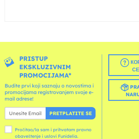
PRISTUP
КО
EKSKLUZIVNIM
С
PROMOCIJAMA*
Budite prvi koji saznaju o novostima i
PRA
promocijama registrovanjem svoje e-
NAR
mail adrese!
PRETPLATITE SE
Pročitao/la sam i prihvatam pravno
obaveštenje i
uslovi
Funidelia.