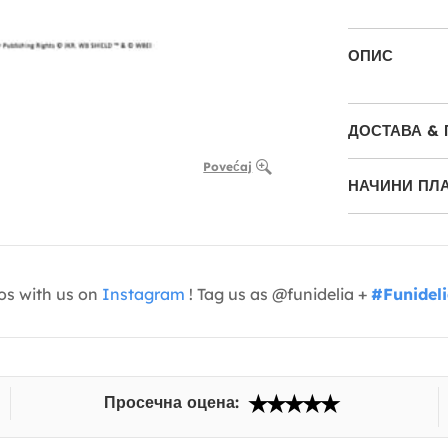
ОПИС
ДОСТАВА &
Povećaj
НАЧИНИ ПЛ
os with us on
Instagram
! Tag us as @funidelia +
#Funidel
Просечна оцена: