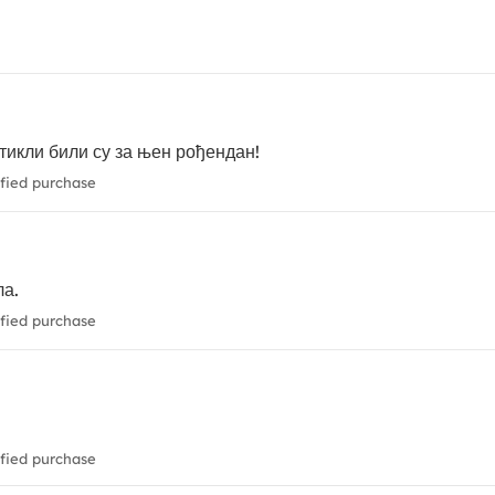
тикли били су за њен рођендан!
fied purchase
ла.
fied purchase
fied purchase