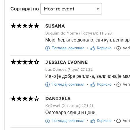
Сортирај по
SUSANA
Baguim do Monte (Португал) 11.5.20.
Мојој ћерки се допало, сви купљени ар
Погледај оригинал
•
Корисно
•
Veri
JESSICA IVONNE
Las Condes (Чиле) 27.1.21.
Иако је добра реплика, величина је ма
Погледај оригинал
•
Корисно
•
Veri
DANIJELA
Križevci (Хрватска) 17.1.21.
Одговара слици и цени.
Погледај оригинал
•
Корисно
•
Veri