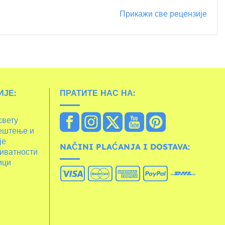
Прикажи све рецензије
ЈЕ:
ПРАТИТЕ НАС НА:
свету
ештење и
је
NAČINI PLAĆANJA I DOSTAVA:
иватности
ици