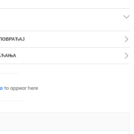
 ПОВРАЋАЈ
АЋАЊА
ia
to appear here