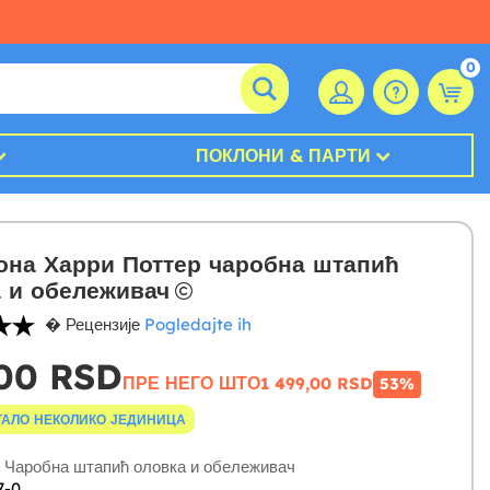
0
ПОКЛОНИ & ПАРТИ
на Харри Поттер чаробна штапић
 и обележивач
� Рецензије
Pogledajte ih
,00 RSD
ПРЕ НЕГО ШТО
1 499,00 RSD
53%
ТАЛО НЕКОЛИКО ЈЕДИНИЦА
Чаробна штапић оловка и обележивач
7-0