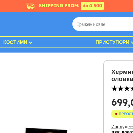
SHIPPING FROM:
din1.500
КОСТИМИ
ПРИСТУПОРИ
Хермио
оловка
699
ПРЕОС
Инцлудес:
REF: 8099