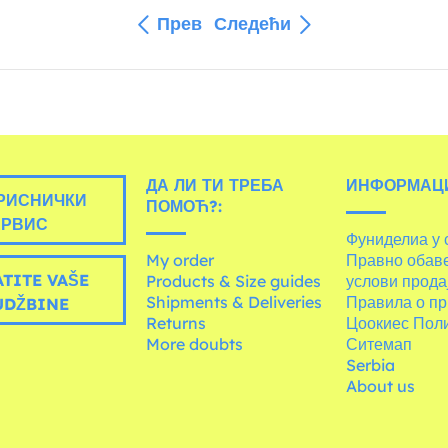
Прев
Следећи
ДА ЛИ ТИ ТРЕБА
ИНФОРМАЦИ
РИСНИЧКИ
ПОМОЋ?:
ЕРВИС
Фуниделиа у 
My order
Правно обав
TITE VAŠE
Products & Size guides
услови прода
Shipments & Deliveries
Правила о пр
UDŽBINE
Returns
Цоокиес Пол
More doubts
Ситемап
Serbia
About us