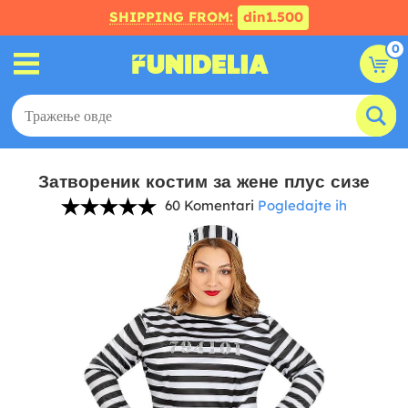
SHIPPING FROM:
din1.500
0
Затвореник костим за жене плус сизе
60 Komentari
Pogledajte ih