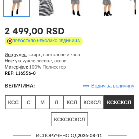
2 499,00 RSD
ПРЕОСТАЛО НЕКОЛИКО ЈЕДИНИЦА
Инцлудес:
схирт, панталоне и капа
Није укључен:
лисице, окови
Материјал:
100% Полиестер
REF: 116556-0
ВЕЛИЧИНА:
Водич за величину
КСС
С
М
Л
КСЛ
КСКСЛ
КСКСКСЛ
КСКСКСКСЛ
ИСПОРУЧЕНО ОД2026-08-11