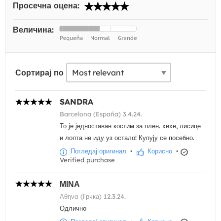
Просечна оцена:
Величина:
Сортирај по
SANDRA
Barcelona (España) 3.4.24.
То је једноставан костим за плен. хехе, лисице
и лопта не иду уз остало! Купују се посебно.
Погледај оригинал
•
Корисно
•
Verified purchase
ΜΙΝΑ
Αθηνα (Грчка) 12.3.24.
Одлично