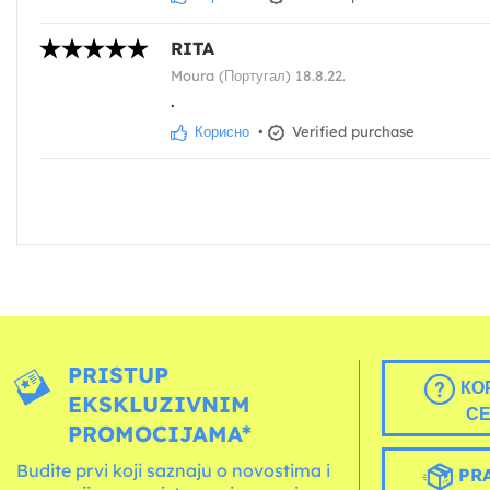
RITA
Moura (Португал) 18.8.22.
.
Корисно
•
Verified purchase
PRISTUP
КО
EKSKLUZIVNIM
С
PROMOCIJAMA*
Budite prvi koji saznaju o novostima i
PRA