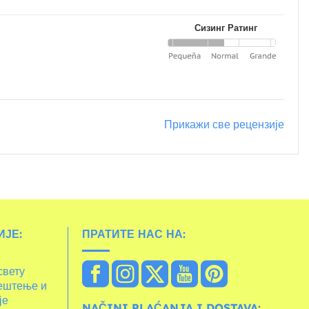
Сизинг Ратинг
Прикажи све рецензије
ЈЕ:
ПРАТИТЕ НАС НА:
свету
ештење и
је
NAČINI PLAĆANJA I DOSTAVA: