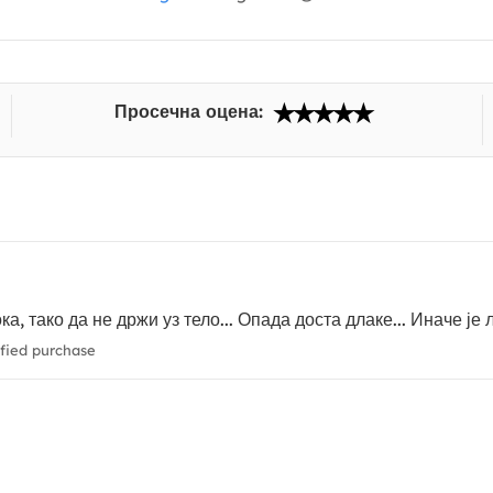
Просечна оцена:
, тако да не држи уз тело... Опада доста длаке... Иначе је 
fied purchase