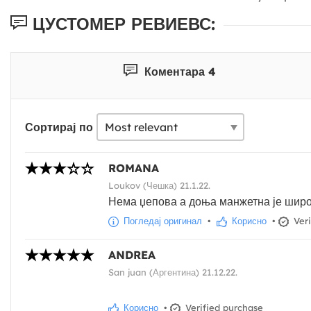
ЦУСТОМЕР РЕВИЕВС:
Коментара 4
Сортирај по
ROMANA
Loukov (Чешка) 21.1.22.
Нема џепова а доња манжетна је широка
Погледај оригинал
•
Корисно
•
Veri
ANDREA
San juan (Аргентина) 21.12.22.
Корисно
•
Verified purchase