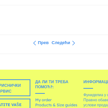
Прев
Следећи
ДА ЛИ ТИ ТРЕБА
ИНФОРМАЦИ
РИСНИЧКИ
ПОМОЋ?:
ЕРВИС
Фуниделиа у 
My order
Правно обав
TITE VAŠE
Products & Size guides
услови прода