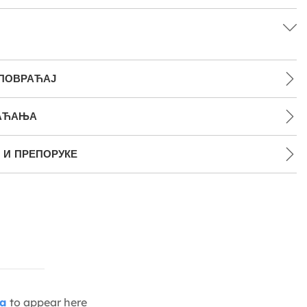
 ПОВРАЋАЈ
АЋАЊА
 И ПРЕПОРУКЕ
ia
to appear here