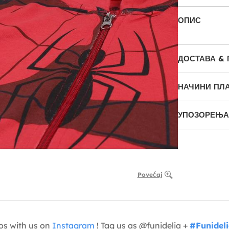
ОПИС
ДОСТАВА &
НАЧИНИ ПЛ
УПОЗОРЕЊА
Povećaj
os with us on
Instagram
! Tag us as @funidelia +
#Funidel