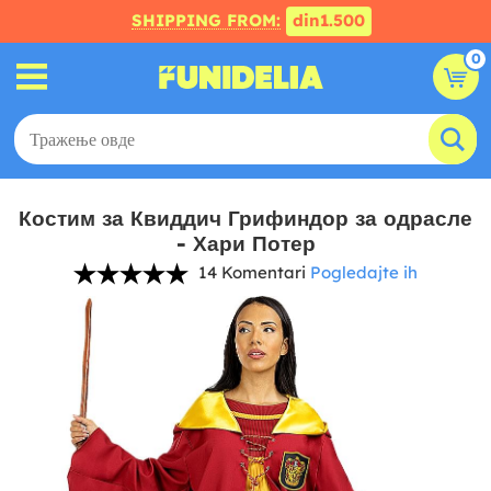
SHIPPING FROM:
din1.500
0
Костим за Квиддич Грифиндор за одрасле
- Хари Потер
14 Komentari
Pogledajte ih