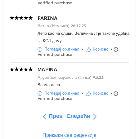
Verified purchase
FARINA
Berlin (Немачка) 28.12.23.
Лепо као на слици. Величина Л је такође удобна
за КСЛ даму.
Погледај оригинал
•
Корисно
•
Verified purchase
ΜΑΡΙΝΑ
Αργοστολι Κεφαλονια (Грчка) 9.3.23.
Веома лепа
Погледај оригинал
•
Корисно
•
Verified purchase
Прев
Следећи
Прикажи све рецензије