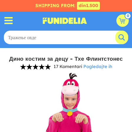
SHIPPING FROM:
din1.500
0
Дино костим за децу - Тхе Флинтстонес
17 Komentari
Pogledajte ih