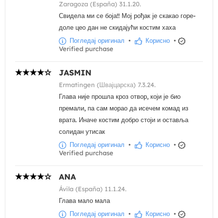
Zaragoza (España) 31.1.20.
Свидела ми се боја!! Мој рођак је скакао горе-
доле цео дан не скидајући костим хаха
Погледај оригинал
•
Корисно
•
Verified purchase
JASMIN
Ermatingen (Швајцарска) 7.3.24.
Глава није прошла кроз отвор, који је био
премали, па сам морао да исечем комад из
врата. Иначе костим добро стоји и оставља
солидан утисак
Погледај оригинал
•
Корисно
•
Verified purchase
ANA
Ávila (España) 11.1.24.
Глава мало мала
Погледај оригинал
•
Корисно
•