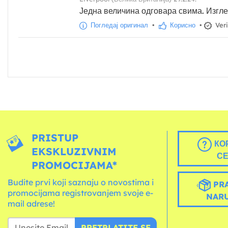
Једна величина одговара свима. Изглед
Погледај оригинал
•
Корисно
•
Veri
PRISTUP
КО
EKSKLUZIVNIM
С
PROMOCIJAMA*
Budite prvi koji saznaju o novostima i
PRA
promocijama registrovanjem svoje e-
NAR
mail adrese!
PRETPLATITE SE