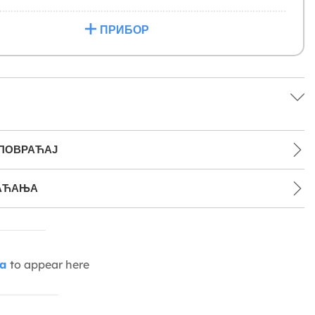
ПРИБОР
 ПОВРАЋАЈ
АЋАЊА
ia
to appear here