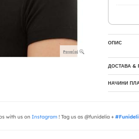
ОПИС
Povećaj
ДОСТАВА &
НАЧИНИ ПЛ
os with us on
Instagram
! Tag us as @funidelia +
#Funidel