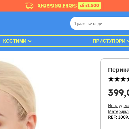
SHIPPING FROM:
din1.500
КОСТИМИ
ПРИСТУПОРИ
Перика
399
Инцлудес:
Материјал
REF: 1009