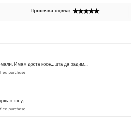
Просечна оцена:
емали. Имам доста косе...шта да радим...
fied purchase
држао косу.
fied purchase