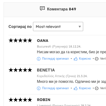
Коментара 849
Сортирај по
OANA
Bucuresti (Румунија) 18.12.24.
Нисам могао да га користим, био је пр
Погледај оригинал
•
Корисно
•
Veri
ΒΕΝΕΤΊΑ
Κορυδαλλός Αττικής (Грчка) 21.3.24.
Много ми је помогло. Одлично ми је за
Погледај оригинал
•
Корисно
•
Veri
ROBIN
Liverpool (Велика Британија) 29.2.24.