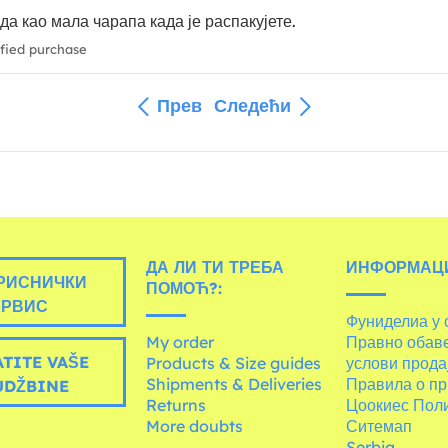
а као мала чарапа када је распакујете.
fied purchase
Прев
Следећи
ДА ЛИ ТИ ТРЕБА
ИНФОРМАЦИ
РИСНИЧКИ
ПОМОЋ?:
ЕРВИС
Фуниделиа у 
My order
Правно обав
TITE VAŠE
Products & Size guides
услови прода
Shipments & Deliveries
Правила о пр
UDŽBINE
Returns
Цоокиес Пол
More doubts
Ситемап
Serbia