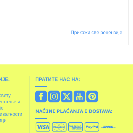
Прикажи све рецензије
ЈЕ:
ПРАТИТЕ НАС НА:
свету
ештење и
је
NAČINI PLAĆANJA I DOSTAVA:
иватности
ици