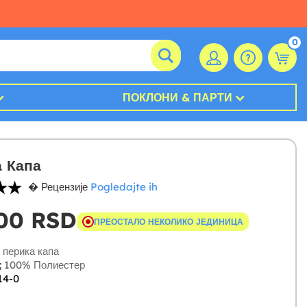
0
ПОКЛОНИ & ПАРТИ
 Капа
� Рецензије
Pogledajte ih
,00 RSD
ПРЕОСТАЛО НЕКОЛИКО ЈЕДИНИЦА
перика капа
:
100% Полиестер
14-0