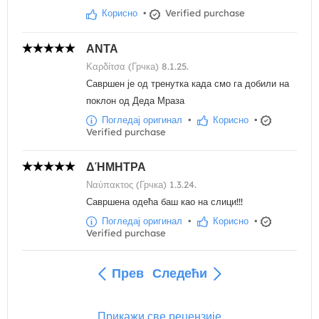
Корисно
•
Verified purchase
ΑΝΤΑ
Καρδίτσα (Грчка) 8.1.25.
Савршен је од тренутка када смо га добили на
поклон од Деда Мраза
Погледај оригинал
•
Корисно
•
Verified purchase
ΔΉΜΗΤΡΑ
Ναύπακτος (Грчка) 1.3.24.
Савршена одећа баш као на слици!!!
Погледај оригинал
•
Корисно
•
Verified purchase
Прев
Следећи
Прикажи све рецензије