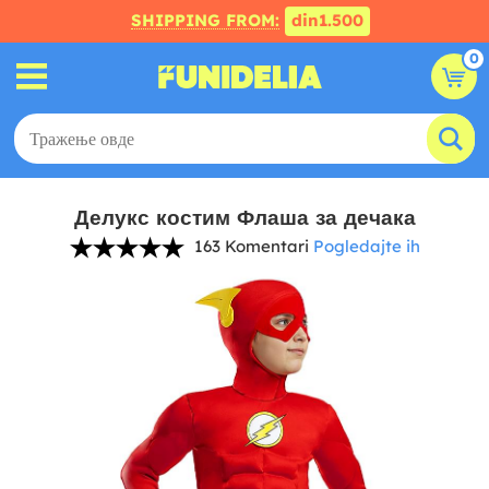
SHIPPING FROM:
din1.500
0
Делукс костим Флаша за дечака
163 Komentari
Pogledajte ih